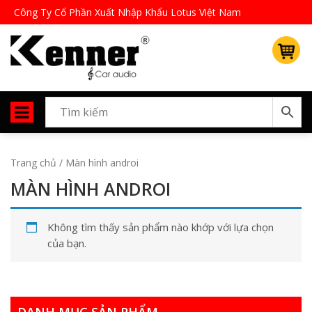
Công Ty Cổ Phần Xuất Nhập Khẩu Lotus Việt Nam
Trang chủ
/ Màn hình androi
MÀN HÌNH ANDROI
Không tìm thấy sản phẩm nào khớp với lựa chọn
của bạn.
DANH MỤC SẢN PHẨM