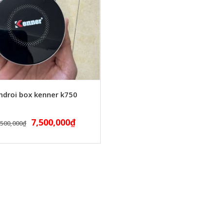
ndroi box kenner k750
7,500,000
₫
,500,000
₫