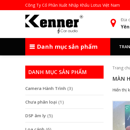
Công Ty Cổ Phần Xuất Nhập Khẩu Lotus Việt Nam
Địa c
Yên
Danh mục sản phẩm
TRAN
Trang ch
DANH MỤC SẢN PHẨM
MÀN H
Camera Hành Trình
(3)
Hiển thị 
Chưa phân loại
(1)
DSP âm ly
(5)
Loa cánh
(6)