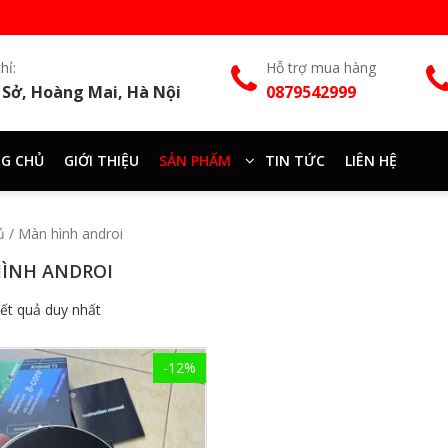
hỉ:
Hỗ trợ mua hàng
 Sở, Hoàng Mai, Hà Nội
0879542999
G CHỦ
GIỚI THIỆU
SẢN PHẨM
TIN TỨC
LIÊN HỆ
ủ
/ Màn hình androi
ÌNH ANDROI
kết quả duy nhất
-12%