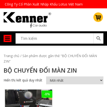
Công Ty Cổ Phần Xuất Nhập Khẩu Lotus Việt Nam
Trang chủ
/ Sản phẩm được gắn thẻ “BỘ CHUYỂN ĐỔI MÀN
ZIN”
BỘ CHUYỂN ĐỔI MÀN ZIN
Hiển thị kết quả duy nhất
-8%