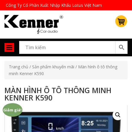
Công Ty Cổ Phần Xuất Nhập Khẩu Lotus Việt Nam
Trang chủ
/
Sản phẩm khuyến mãi
/ Màn hình ô tô thông
minh Kenner K590
MÀN HÌNH Ô TÔ THÔNG MINH
KENNER K590
Giảm giá!