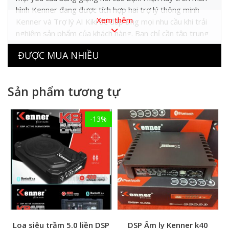
hình Kenner đang được tích hợp hai trợ lý thông minh
Xem thêm
Kenner và Trợ lý AI Kiki để đáp ứng mọi nhu cầu khi trải
nghiệm sản phẩm của khách hàng. Bạn chỉ cần tập trung
lái xe, trợ lý giọng nói sẽ hỗ trợ bạn từ A->Z.
ĐƯỢC MUA NHIỀU
Màn hình ô tô thông minh
Kenner – một sản phẩm
công nghệ có tất cả các tính năng hỗ trợ người lái xe an
toàn, giải trí đa phương tiện, kết nối internet 4G và đặc
Sản phẩm tương tự
biệt có khả năng nghe và hiểu được từng khẩu lệnh của
bạn để thực thi chính xác. Chúng tôi vẫn thường ví von
-13%
rằng “xe có Kenner, xe có tâm hồn”.
Màn hình Kenner là
màn hình Android ô tô
có cấu hình
khủng nhất với CPU 8 nhân, giao diện đẹp tùy chỉnh theo
ý muốn, độ phân giải màn hình ô tô HD sắc nét với khả
năng chống chói và đặc biệt Kenner nghe hiểu và thực thi
theo từng khẩu lệnh một cách rất thông minh.
Loa siêu trầm 5.0 liền DSP
DSP Âm ly Kenner k40