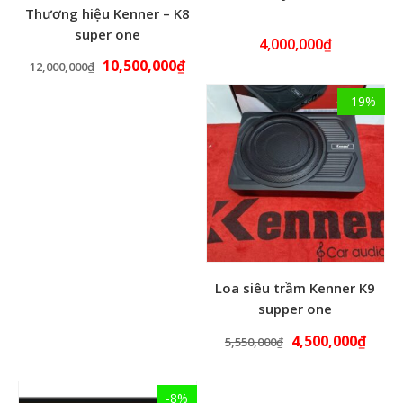
Thương hiệu Kenner – K8
super one
4,000,000
₫
10,500,000
₫
12,000,000
₫
-19%
Loa siêu trầm Kenner K9
supper one
4,500,000
₫
5,550,000
₫
-8%