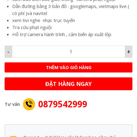
Dẫn đường bằng 3 bản đồ : googlemaps, vietmaps live (
có phí )và navitel
xem tivi nghe nhạc trục tuyến
Tra cứu phạt nguội
Hỗ trợ camera hành trình , cảm biến áp xuất lốp
-
+
THÊM VÀO GIỎ HÀNG
ĐẶT HÀNG NGAY
0879542999
Tư vấn