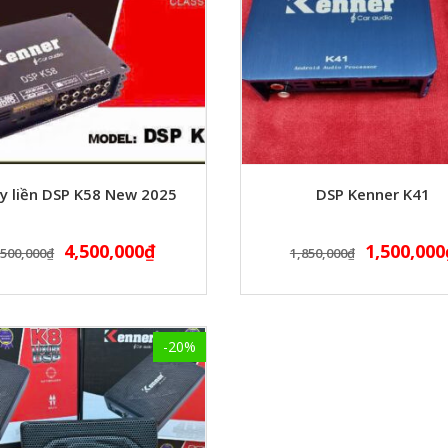
y liền DSP K58 New 2025
DSP Kenner K41
4,500,000
₫
1,500,000
,500,000
₫
1,850,000
₫
-20%