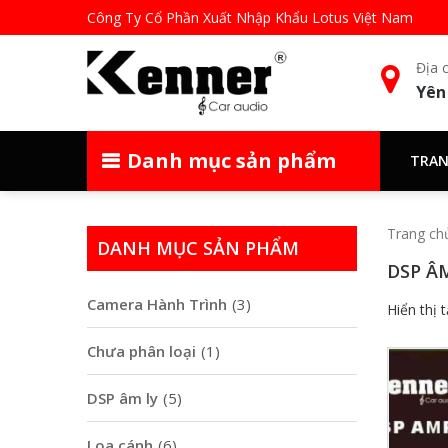
Công Ty Cổ Phần Xuất Nhập Khẩu Lotus Việt Nam
Địa c
Yên
Danh mục sản phẩm
TRAN
Trang ch
DANH MỤC SẢN PHẨM
DSP Â
Camera Hành Trình
(3)
Hiển thị 
Chưa phân loại
(1)
DSP âm ly
(5)
Loa cánh
(6)