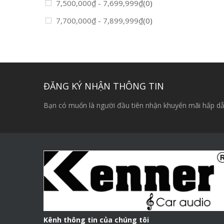
7,500,000
₫
-
7,699,999
₫
(0)
7,700,000
₫
-
7,899,999
₫
(0)
ĐĂNG KÝ NHẬN THÔNG TIN
Bạn có muốn là người đầu tiên nhận khuyến mãi hấp dẫ
Kênh thông tin của chúng tôi