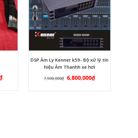
DSP Âm Ly Kenner k59- Bộ xử lý tín
hiệu Âm Thanhh xe hơi
₫
6,800,000
₫
7,500,000
₫