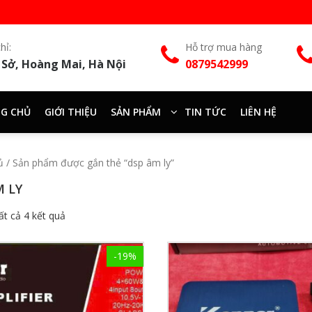
hỉ:
Hỗ trợ mua hàng
 Sở, Hoàng Mai, Hà Nội
0879542999
G CHỦ
GIỚI THIỆU
SẢN PHẨM
TIN TỨC
LIÊN HỆ
ủ
/ Sản phẩm được gắn thẻ “dsp âm ly”
M LY
tất cả 4 kết quả
-19%