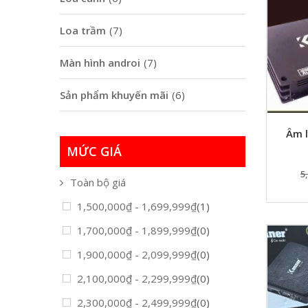
Loa trầm
(7)
Màn hình androi
(7)
Sản phẩm khuyến mãi
(6)
Âm l
MỨC GIÁ
5
Toàn bộ giá
1,500,000
₫
-
1,699,999
₫
(1)
1,700,000
₫
-
1,899,999
₫
(0)
1,900,000
₫
-
2,099,999
₫
(0)
2,100,000
₫
-
2,299,999
₫
(0)
2,300,000
₫
-
2,499,999
₫
(0)