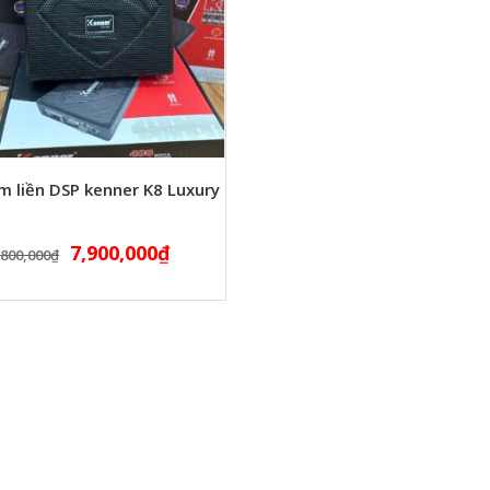
m liền DSP kenner K8 Luxury
7,900,000
₫
,800,000
₫