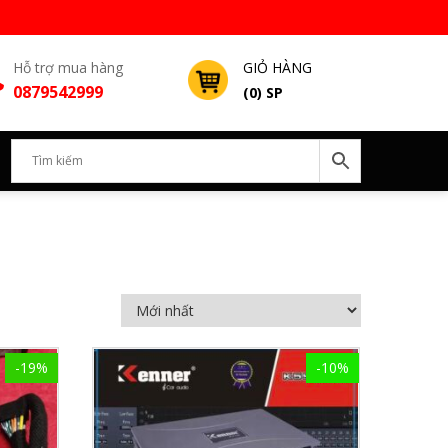
Hỗ trợ mua hàng
GIỎ HÀNG
0879542999
(0) SP
-19%
-10%