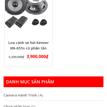
Loa cánh xe hơi Kenner
KN-655s có phân tần
3,900,000
₫
5,200,000
₫
DANH MỤC SẢN PHẨM
Camera Hành Trình
(4)
Chưa phân loại
(1)