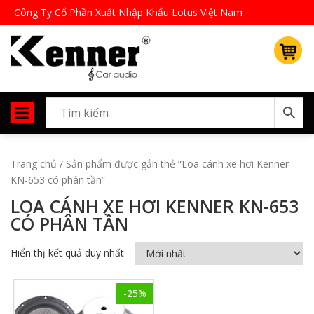
Công Ty Cổ Phần Xuất Nhập Khẩu Lotus Việt Nam
Trang chủ
/ Sản phẩm được gắn thẻ “Loa cánh xe hơi Kenner
KN-653 có phân tần”
LOA CÁNH XE HƠI KENNER KN-653
CÓ PHÂN TẦN
Hiển thị kết quả duy nhất
-25%