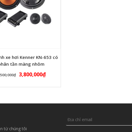
nh xe hơi Kenner KN-653 có
phân tần màng nhôm
3,800,000
₫
,500,000
₫
n từ chúng tôi