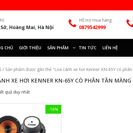
hỉ:
Hỗ trợ mua hàng
 Sở, Hoàng Mai, Hà Nội
0879542999
G CHỦ
GIỚI THIỆU
SẢN PHẨM
TIN TỨC
LIÊN HỆ
ủ
/ Sản phẩm được gắn thẻ “Loa cánh xe hơi Kenner KN-65Y có phâ
ÁNH XE HƠI KENNER KN-65Y CÓ PHÂN TẦN MÀN
kết quả duy nhất
-16%