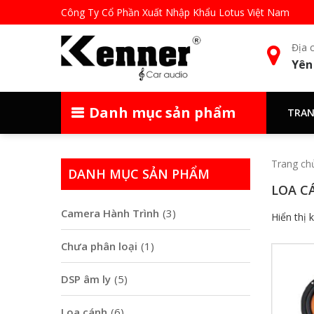
Công Ty Cổ Phần Xuất Nhập Khẩu Lotus Việt Nam
Địa c
Yên
Danh mục sản phẩm
TRAN
Trang ch
DANH MỤC SẢN PHẨM
LOA C
Camera Hành Trình
(3)
Hiển thị 
Chưa phân loại
(1)
DSP âm ly
(5)
Loa cánh
(6)