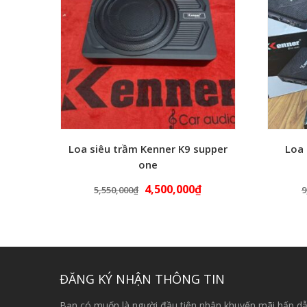
Loa siêu trầm Kenner K9 supper
Loa 
one
4,500,000
₫
5,550,000
₫
9
ĐĂNG KÝ NHẬN THÔNG TIN
Bạn có muốn là người đầu tiên nhận khuyến mãi hấp dẫ