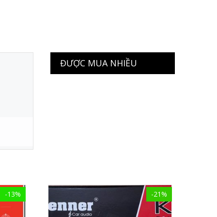
ĐƯỢC MUA NHIỀU
-13%
-21%