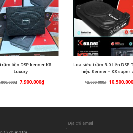
trầm liền DSP kenner K8
Loa siêu trầm 5.0 liền DSP
Luxury
hiệu Kenner – K8 super
7,900,000
₫
10,500,00
,800,000
₫
12,000,000
₫
n từ chúng tôi