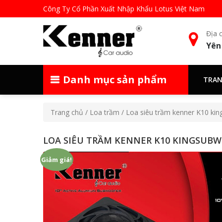
Công Ty Cổ Phần Xuất Nhập Khẩu Lotus Việt Nam
Địa c
Yên
Danh mục sản phẩm
TRAN
Trang chủ
/
Loa trầm
/ Loa siêu trầm kenner K10 ki
LOA SIÊU TRẦM KENNER K10 KINGSUB
Giảm giá!