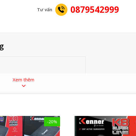
0879542999
Tư vấn
g
Xem thêm
-20%