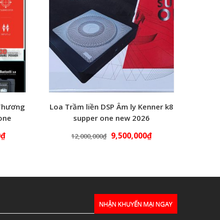
 Thương
Loa Trầm liền DSP Âm ly Kenner k8
 one
supper one new 2026
0
₫
9,500,000
₫
12,000,000
₫