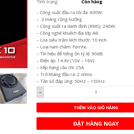
Tình trạng:
Còn hàng
– Công suất đầu ra tối đa: 600W.
– 2 màng cộng hưởng
– Công suất ra danh định (RMS): 240W.
– Công nghệ khuếch đại lớp AB.
– Loa siêu trầm kích thước: 10 inch.
– Loại nam châm: Ferrite.
– Tín hiệu để tiếng ồn tỷ lệ: 90dB.
– Điện áp: 14.4V (10V – 16V).
– Xếp hạng cầu chì: 25A.
– Trở kháng đầu ra: 2 ohms.
– Tần số đáp ứng: 50Hz – 150Hz.
-
THÊM VÀO GIỎ HÀNG
ĐẶT HÀNG NGAY