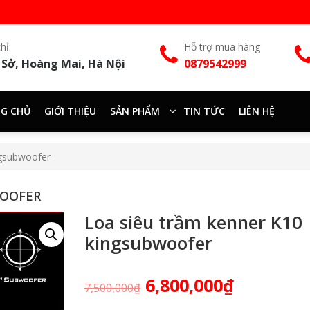
hỉ:
Hỗ trợ mua hàng
 Sở, Hoàng Mai, Hà Nội
0879542999
G CHỦ
GIỚI THIỆU
SẢN PHẨM
TIN TỨC
LIÊN HỆ
ngsubwoofer
WOOFER
Loa siêu trầm kenner K10
kingsubwoofer
6,800,000
₫
7,500,000
₫