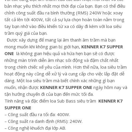
bản nhạc yêu thích nhất mọi thời đại của bạn. Bạn có thể điều
chỉnh công suất đầu ra bình thường (RMS) 240W hoặc xoay
tất cả lên tới 400W, tất cả sự lựa chọn hoàn toàn nằm trong
tay bạn nhờ vào điều khiển từ xa có dây đi kèm với loa siêu
trầm quý giá của bạn.
Được xây dựng để mang lại âm thanh âm trầm mà bạn
mong muốn khi không gian bị giới hạn,
KENNER K7 SUPPER
ONE
là không gian hiệu quả và hứa hẹn bạn sẽ có được
những màn trình diễn âm nhạc sôi động và đậm chất nhất
trong chính chiếc xế yêu của mình. Hơn thế nữa, loa siêu trầm
hoạt động này cũng dễ xử lý và cung cấp cho việc lắp đặt dễ
dàng. Một loa siêu trầm mà biết chính xác những gì bạn
muốn, nhận được
KENNER K7 SUPPER ONE
ngày hôm nay và
tận hưởng chuyến đi của bạn đến mức tối đa.
Tính năng và đặc điểm loa Sub Bass siêu trầm
KENNER K7
SUPPER ONE
– Công suất đầu ra tối đa: 400W.
– Công suất ra danh định (RMS): 240W.
– Công nghệ khuếch đại lớp AB.