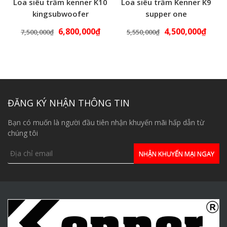
Loa siêu trầm kenner K10
Loa siêu trầm Kenner K9
kingsubwoofer
supper one
6,800,000
₫
4,500,000
₫
7,500,000
₫
5,550,000
₫
ĐĂNG KÝ NHẬN THÔNG TIN
Bạn có muốn là người đầu tiên nhận khuyến mãi hấp dẫn từ
chúng tôi