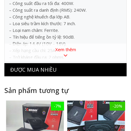
– Công suất đầu ra tối đa: 400W.
– Công suất ra danh định (RMS): 240W.
– Công nghệ khuếch đại lớp AB.
– Loa siêu trầm kích thước: 7 inch.
– Loại nam châm: Ferrite.
– Tín hiệu để tiếng ồn tỷ lệ: 90dB.
– Điện áp: 14.4V (10V – 16V).
Xem thêm
– Xếp hạng cầu chì: 25A.
– Trở kháng đầu ra: 2 ohms.
– Tần số đáp ứng: 50Hz – 150Hz.
ĐƯỢC MUA NHIỀU
– Đạt được: 200mV – 6V.
– 3 vị trí bắn: lên, xuống và bên.
– Điều khiển từ xa: có dây.
Sản phẩm tương tự
– Dễ dàng cài đặt.
-7%
-20%