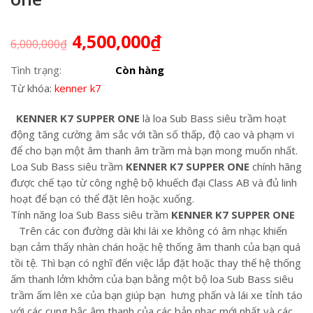
4,500,000
₫
6,000,000
₫
Tình trạng:
Còn hàng
Từ khóa:
kenner k7
KENNER K7 SUPPER ONE
là loa Sub Bass siêu trầm hoạt
động tăng cường âm sắc với tần số thấp, độ cao và phạm vi
để cho bạn một âm thanh âm trầm mà bạn mong muốn nhất.
Loa Sub Bass siêu trầm
KENNER K7 SUPPER ONE
chính hãng
được chế tạo từ công nghệ bộ khuếch đại Class AB và đủ linh
hoạt để bạn có thể đặt lên hoặc xuống.
Tính năng loa Sub Bass siêu trầm
KENNER K7 SUPPER ONE
Trên các con đường dài khi lái xe không có âm nhạc khiến
bạn cảm thấy nhàn chán hoặc hệ thống âm thanh của bạn quá
tồi tệ. Thì bạn có nghĩ đến việc lắp đặt hoặc thay thế hệ thống
ấm thanh lởm khởm của bạn bằng một bộ loa Sub Bass siêu
trầm ấm lên xe của bạn giúp bạn hưng phấn và lái xe tỉnh táo
với các cung bậc âm thanh của các bản nhạc mới nhất và các