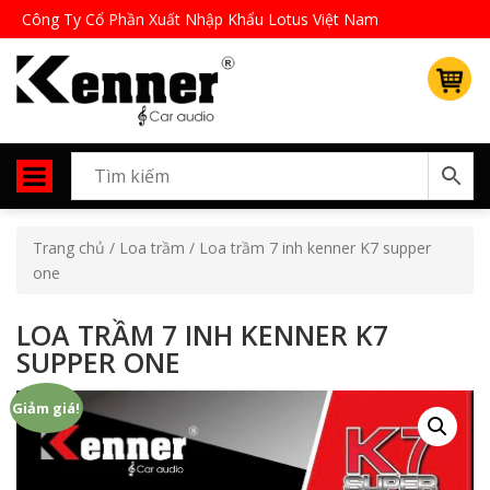
Công Ty Cổ Phần Xuất Nhập Khẩu Lotus Việt Nam
Trang chủ
/
Loa trầm
/ Loa trầm 7 inh kenner K7 supper
one
LOA TRẦM 7 INH KENNER K7
SUPPER ONE
Giảm giá!