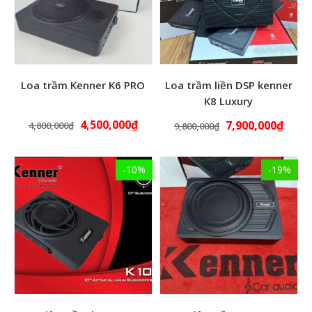
Loa trầm Kenner K6 PRO
Loa trầm liền DSP kenner
K8 Luxury
4,500,000
₫
7,900,000
₫
4,800,000
₫
9,800,000
₫
-10%
-19%