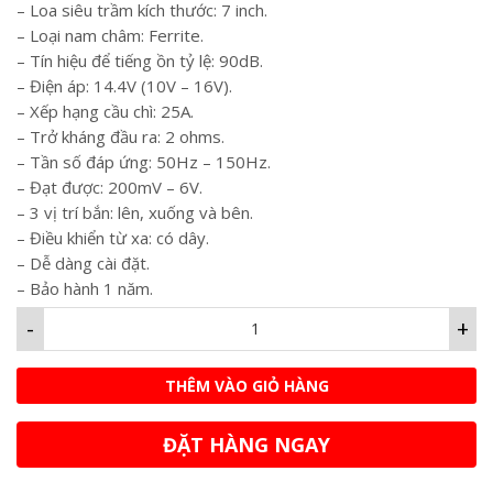
– Loa siêu trầm kích thước: 7 inch.
– Loại nam châm: Ferrite.
– Tín hiệu để tiếng ồn tỷ lệ: 90dB.
– Điện áp: 14.4V (10V – 16V).
– Xếp hạng cầu chì: 25A.
– Trở kháng đầu ra: 2 ohms.
– Tần số đáp ứng: 50Hz – 150Hz.
– Đạt được: 200mV – 6V.
– 3 vị trí bắn: lên, xuống và bên.
– Điều khiển từ xa: có dây.
– Dễ dàng cài đặt.
– Bảo hành 1 năm.
-
+
THÊM VÀO GIỎ HÀNG
ĐẶT HÀNG NGAY