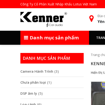
Công Ty Cổ Phần Xuất Nhập Khẩu Lotus Việt Nam
Địa c
Yên
Danh mục sản phẩm
TRAN
Trang ch
DANH MỤC SẢN PHẨM
KENN
Camera Hành Trình
(3)
Hiển thị 
Chưa phân loại
(1)
DSP âm ly
(5)
Loa cánh
(6)