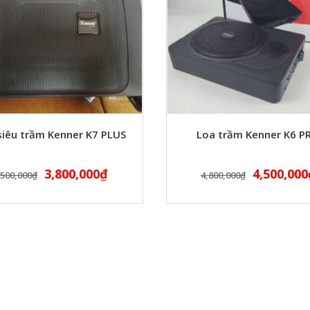
siêu trầm Kenner K7 PLUS
Loa trầm Kenner K6 P
3,800,000
₫
4,500,000
,500,000
₫
4,800,000
₫