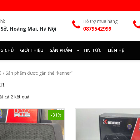
hỉ:
Hỗ trợ mua hàng
 Sở, Hoàng Mai, Hà Nội
0879542999
G CHỦ
GIỚI THIỆU
SẢN PHẨM
TIN TỨC
LIÊN HỆ
ủ
/ Sản phẩm được gắn thẻ “kenner”
ER
tất cả 2 kết quả
-31%