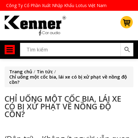
Công Ty Cổ Phần Xuất Nhập Khẩu Lotus Việt Nam
Trang chủ
/
Tin tức
/
Chỉ uống một cốc bia, lái xe có bị xử phạt về nồng độ
cồn?
CHỈ UỐNG MỘT CỐC BIA, LÁI XE
CÓ BỊ XỬ PHẠT VỀ NỒNG ĐỘ
CỒN?