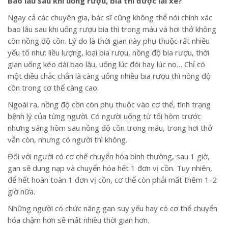
Bao lâu sau khi uống rượu, bia thì được lái xe?
Ngay cả các chuyên gia, bác sĩ cũng không thể nói chính xác
bao lâu sau khi uống rượu bia thì trong máu và hơi thở không
còn nồng độ cồn. Lý do là thời gian này phụ thuộc rất nhiều
yếu tố như: liều lượng, loại bia rượu, nồng độ bia rượu, thời
gian uống kéo dài bao lâu, uống lúc đói hay lúc no… Chỉ có
một điều chắc chắn là càng uống nhiều bia rượu thì nồng độ
cồn trong cơ thể càng cao.
Ngoài ra, nồng độ cồn còn phụ thuộc vào cơ thể, tình trạng
bệnh lý của từng người. Có người uống từ tối hôm trước
nhưng sáng hôm sau nồng độ cồn trong máu, trong hơi thở
vẫn còn, nhưng có người thì không.
Đối với người có cơ chế chuyển hóa bình thường, sau 1 giờ,
gan sẽ dung nạp và chuyển hóa hết 1 đơn vị cồn. Tuy nhiên,
để hết hoàn toàn 1 đơn vị cồn, cơ thể còn phải mất thêm 1-2
giờ nữa.
Những người có chức năng gan suy yếu hay có cơ thể chuyển
hóa chậm hơn sẽ mất nhiều thời gian hơn.