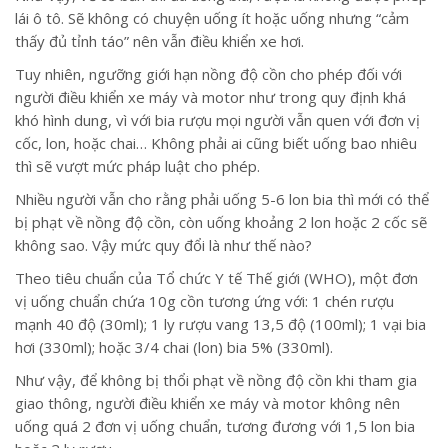
lái ô tô. Sẽ không có chuyện uống ít hoặc uống nhưng “cảm
thấy đủ tỉnh táo” nên vẫn điều khiển xe hơi.
Tuy nhiên, ngưỡng giới hạn nồng độ cồn cho phép đối với
người điều khiển xe máy và motor như trong quy định khá
khó hình dung, vì với bia rượu mọi người vẫn quen với đơn vị
cốc, lon, hoặc chai… Không phải ai cũng biết uống bao nhiêu
thì sẽ vượt mức pháp luật cho phép.
Nhiều người vẫn cho rằng phải uống 5-6 lon bia thì mới có thể
bị phạt về nồng độ cồn, còn uống khoảng 2 lon hoặc 2 cốc sẽ
không sao. Vậy mức quy đổi là như thế nào?
Theo tiêu chuẩn của Tổ chức Y tế Thế giới (WHO), một đơn
vị uống chuẩn chứa 10g cồn tương ứng với: 1 chén rượu
mạnh 40 độ (30ml); 1 ly rượu vang 13,5 độ (100ml); 1 vại bia
hơi (330ml); hoặc 3/4 chai (lon) bia 5% (330ml).
Như vậy, để không bị thổi phạt về nồng độ cồn khi tham gia
giao thông, người điều khiển xe máy và motor không nên
uống quá 2 đơn vị uống chuẩn, tương đương với 1,5 lon bia