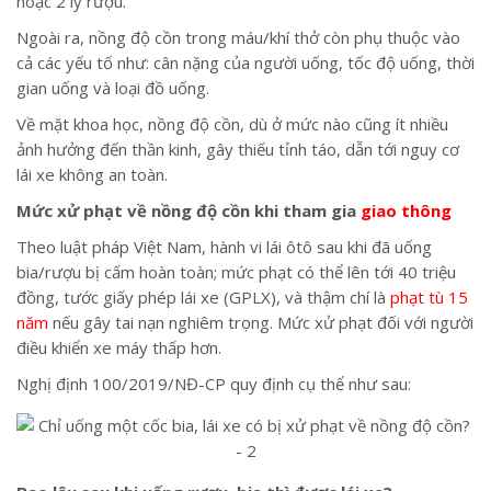
hoặc 2 ly rượu.
Ngoài ra, nồng độ cồn trong máu/khí thở còn phụ thuộc vào
cả các yếu tố như: cân nặng của người uống, tốc độ uống, thời
gian uống và loại đồ uống.
Về mặt khoa học, nồng độ cồn, dù ở mức nào cũng ít nhiều
ảnh hưởng đến thần kinh, gây thiếu tỉnh táo, dẫn tới nguy cơ
lái xe không an toàn.
Mức xử phạt về nồng độ cồn khi tham gia
giao thông
Theo luật pháp Việt Nam, hành vi lái ôtô sau khi đã uống
bia/rượu bị cấm hoàn toàn; mức phạt có thể lên tới 40 triệu
đồng, tước giấy phép lái xe (GPLX), và thậm chí là
phạt tù 15
năm
nếu gây tai nạn nghiêm trọng. Mức xử phạt đối với người
điều khiển xe máy thấp hơn.
Nghị định 100/2019/NĐ-CP quy định cụ thể như sau: