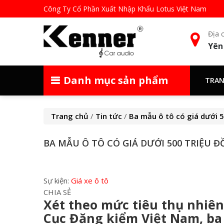
Công Ty Cổ Phần Xuất Nhập Khẩu Lotus Việt Nam
Địa c
Yên
Danh mục sản phẩm
TRAN
Trang chủ
/
Tin tức
/
Ba mẫu ô tô có giá dưới 5
BA MẪU Ô TÔ CÓ GIÁ DƯỚI 500 TRIỆU 
Sự kiện:
Giá xe ô tô
CHIA SẺ
Xét theo mức tiêu thụ nhiên
Cục Đăng kiểm Việt Nam, ba 