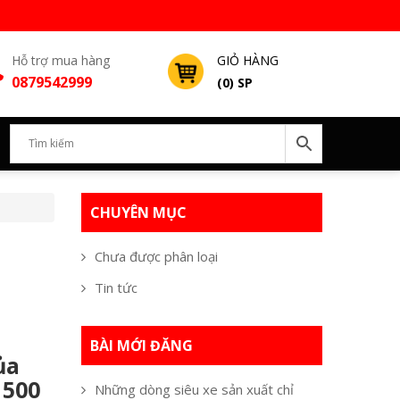
Hỗ trợ mua hàng
GIỎ HÀNG
0879542999
(0) SP
CHUYÊN MỤC
Chưa được phân loại
Tin tức
BÀI MỚI ĐĂNG
ủa
 500
Những dòng siêu xe sản xuất chỉ