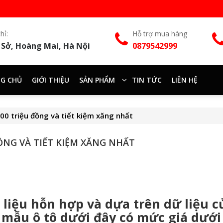
hỉ:
Hỗ trợ mua hàng
 Sở, Hoàng Mai, Hà Nội
0879542999
G CHỦ
GIỚI THIỆU
SẢN PHẨM
TIN TỨC
LIÊN HỆ
00 triệu đồng và tiết kiệm xăng nhất
ĐỒNG VÀ TIẾT KIỆM XĂNG NHẤT
 liệu hỗn hợp và dựa trên dữ liệu c
mẫu ô tô dưới đây có mức giá dưới